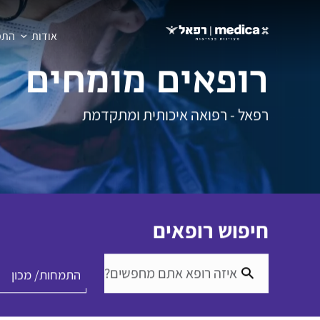
אודות
התמח
ר
ו
פ
א
י
ם
מ
ו
מ
ח
י
ם
רפאל - רפואה איכותית ומתקדמת
חיפוש רופאים