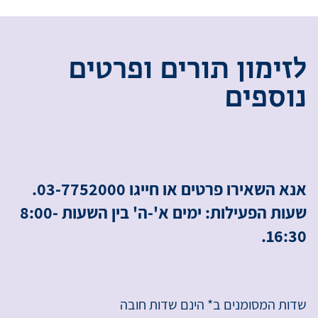
ל
ז
י
מ
ו
ן
ת
ו
ר
י
ם
ו
פ
ר
ט
י
ם
נ
ו
ס
פ
י
ם
אנא השאירו פרטים או חייגו 03-7752000.
שעות הפעילות: ימים א'-ה' בין השעות 8:00-
16:30.
שדות המסומנים ב* הינם שדות חובה