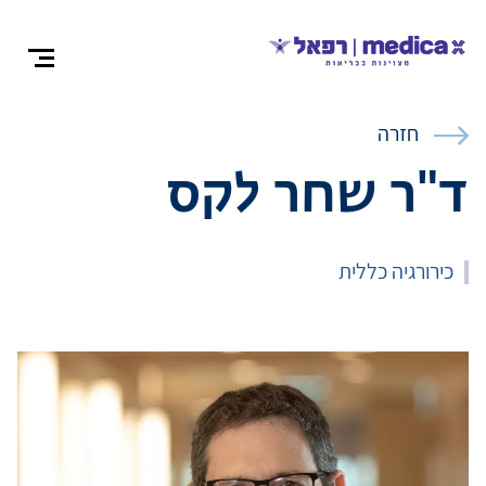
צרו קש
חזרה
ד"ר שחר לקס
אודות
כירורגיה כללית
התמחויות ומ
ניתוחים
רופאים מומח