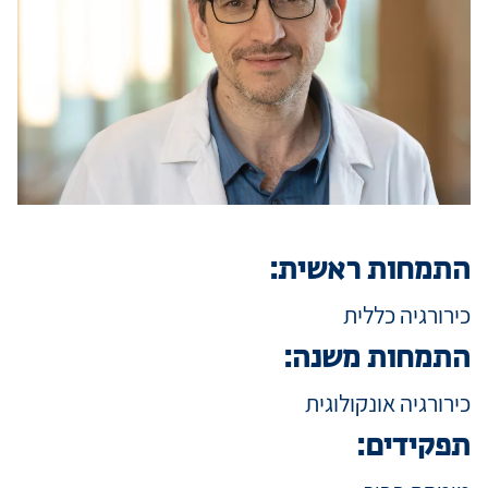
מידע למטופ
מגזין מדיקה
קריירה
התמחות ראשית:
כניסת רופאי
כירורגיה כללית
התמחות משנה:
שפה / Language
כירורגיה אונקולוגית
תפקידים: