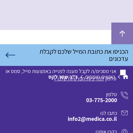
אני מסכימ/ה לקבל מענה לפנייה באמצעות מייל, סמס או
רופאים מומחים
ד"ר שחר לקס
טלפון
למדיניות הפרטיות שלנו »
טלפון
03-775-2000
כתבו לנו
info2@medica.co.il
בקרו אותנו