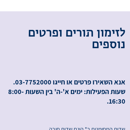
ל
ז
י
מ
ו
ן
ת
ו
ר
י
ם
ו
פ
ר
ט
י
ם
נ
ו
ס
פ
י
ם
אנא השאירו פרטים או חייגו 03-7752000.
שעות הפעילות: ימים א'-ה' בין השעות 8:00-
16:30.
שדות המסומנים ב* הינם שדות חובה