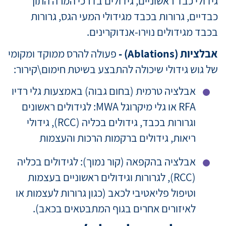
גידולי כבד ראשוניים, גידולים בדרכי המרה התוך
כבדיים, גרורות בכבד מגידולי המעי הגס, גרורות
בכבד מגידולים נוירו-אנדוקרינים.
אבלציות (Ablations) -
פעולה להרס ממוקד ומקומי
של גוש גידולי שיכולה להתבצע בשיטת חימום\קירור:
אבלציה טרמית (בחום גבוה) באמצעות גלי רדיו
RFA או גלי מיקרוגל MWA: לגידולים ראשונים
וגרורות בכבד, גידולים בכליה (RCC), גידולי
ריאות, גידולים ברקמות הרכות והעצמות
אבלציה בהקפאה (קור נמוך): לגידולים בכליה
(RCC), לגרורות וגידולים ראשוניים בעצמות
וטיפול פליאטיבי לכאב (כגון גרורות לעצמות או
לאיזורים אחרים בגוף המתבטאים בכאב).