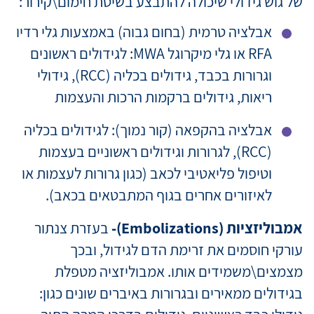
של גוש גידולי שיכולה להתבצע בשיטת חימום\קירור:
אבלציה טרמית (בחום גבוה) באמצעות גלי רדיו
RFA או גלי מיקרוגל MWA: לגידולים ראשונים
וגרורות בכבד, גידולים בכליה (RCC), גידולי
ריאות, גידולים ברקמות הרכות והעצמות
אבלציה בהקפאה (קור נמוך): לגידולים בכליה
(RCC), לגרורות וגידולים ראשוניים בעצמות
וטיפול פליאטיבי לכאב (כגון גרורות לעצמות או
לאיזורים אחרים בגוף המתבטאים בכאב).
אמבוליזציות (Embolizations)-
בעזרת צנתור
עורקי חוסמים את זרימת הדם לגידול, ובכך
מצמצים\משמידים אותו. אמבוליזציה מטפלת
בגידולים ממאירים ובגרורות באיברים שונים כגון: