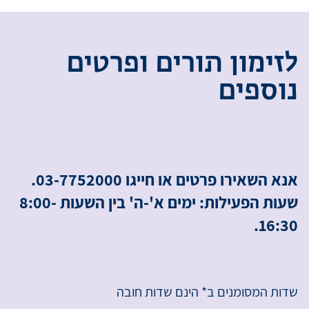
ל
ז
י
מ
ו
ן
ת
ו
ר
י
ם
ו
פ
ר
ט
י
ם
נ
ו
ס
פ
י
ם
אנא השאירו פרטים או חייגו 03-7752000.
שעות הפעילות: ימים א'-ה' בין השעות 8:00-
16:30.
שדות המסומנים ב* הינם שדות חובה