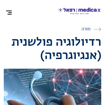
צרו קש
חזרה
רדיולוגיה פולשנית
(אנגיוגרפיה)
אודות
התמחויות ומ
ניתוחים
רופאים מומח