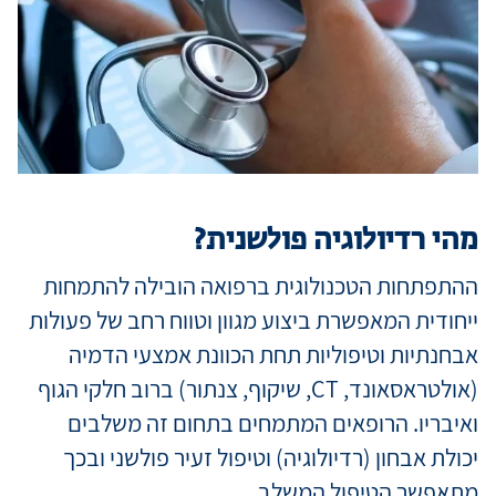
מידע למטופ
מגזין מדיקה
קריירה
מהי רדיולוגיה פולשנית?
ההתפתחות הטכנולוגית ברפואה הובילה להתמחות
כניסת רופאי
ייחודית המאפשרת ביצוע מגוון וטווח רחב של פעולות
אבחנתיות וטיפוליות תחת הכוונת אמצעי הדמיה
שפה / Language
(אולטראסאונד, CT, שיקוף, צנתור) ברוב חלקי הגוף
ואיבריו. הרופאים המתמחים בתחום זה משלבים
יכולת אבחון (רדיולוגיה) וטיפול זעיר פולשני ובכך
מתאפשר הטיפול המשלב.