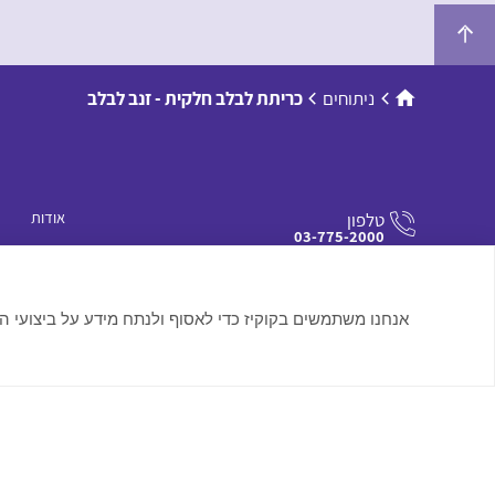
ניתוחים
כריתת לבלב חלקית - זנב לבלב
אודות
טלפון
03-775-2000
אודות בית 
כתבו לנו
info2@medica.co.il
אנחנו משתמשים בקוקיז כדי לאסוף ולנתח מידע על ביצועי ה
בקרו אותנו
פארק עתידים, בניין מספר 3, תל אביב