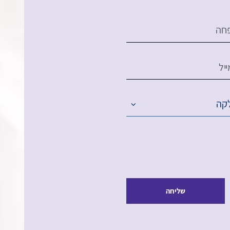
חה
יל
קה
שליחה