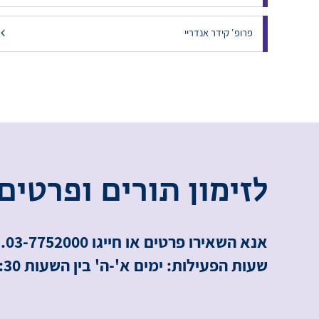
פרופ' קידר אנדריי
ל
ז
י
מ
ו
ן
ת
ו
ר
י
ם
ו
פ
ר
ט
י
ם
אנא השאירו פרטים או חייגו 03-7752000.
שעות הפעילות: ימים א'-ה' בין השעות 8:00-16:30.