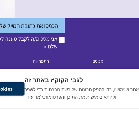
אני מסכימ/ה לקבל מענה לפנ
שלנו »
מכונים
התמחויות
החולים
המרכז לבריאות האישה
אורתופדיה
לגבי הקוקיז באתר זה
המרכז לבריאות הגבר
אף אוזן גרון
Cookiesאשר את
המכון האנדוסקופי
אורולוגיה
אתר ושימושו, כדי לספק תכונות של רשת חברתית כדי לשפר
ולהתאים אישית את התוכן והפרסומות.
למד עוד
מכון דימות
כירורגיה כללית
עיניים
פלסטיקה
כל הזכויות שמורות לרפאל © 2020
Website by: