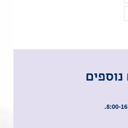
נ
ו
ס
פ
י
ם