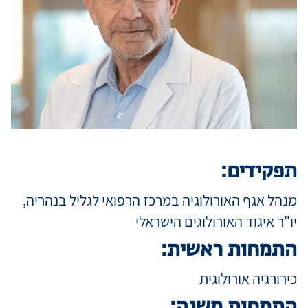
מידע למטופ
מגזין מדיקה
קריירה
תפקידים:
כניסת רופאי
מנהל אגף האורולוגיה במרכז הרפואי לגליל בנהריה,
יו"ר איגוד האורולוגים הישראלי
שפה / Language
התמחות ראשית:
כירורגיה אורולוגית
התמחות משנה: