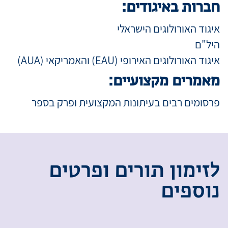
חברות באיגודים:
איגוד האורולוגים הישראלי
היל"ם
איגוד האורולוגים האירופי (EAU) והאמריקאי (AUA)
מאמרים מקצועיים:
פרסומים רבים בעיתונות המקצועית ופרק בספר
ל
ז
י
מ
ו
ן
ת
ו
ר
י
ם
ו
פ
ר
ט
י
ם
נ
ו
ס
פ
י
ם