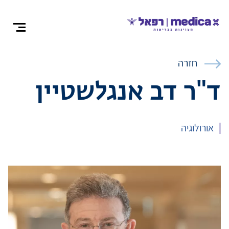
צרו קש
חזרה
ד"ר דב אנגלשטיין
אודות
אורולוגיה
התמחויות ומ
ניתוחים
רופאים מומח