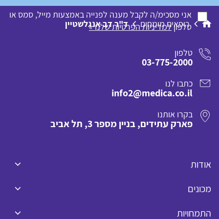
אני מסכימ/ה לקבל מענה לפנייה באמצעות מייל, סמס או
רופאים מומחים
ד"ר דב אנגלשטיין
טלפון
למדיניות הפרטיות שלנו »
טלפון
03-775-2000
כתבו לנו
info2@medica.co.il
בקרו אותנו
פארק עתידים, בניין מספר 3, תל אביב
אודות
מכונים
התמחויות