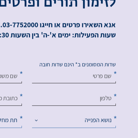
ל
ז
י
מ
ו
ן
ת
ו
ר
י
ם
ו
פ
ר
ט
י
ם
אנא השאירו פרטים או חייגו 03-7752000.
שעות הפעילות: ימים א'-ה' בין השעות 8:00-16:30.
שדות המסומנים ב* הינם שדות חובה
שם פרטי
שם משפ
טלפון
כתובת מי
נושא הפנייה
תת מחל