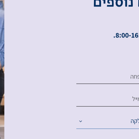
נ
ו
ס
פ
י
ם
חה
יל
קה