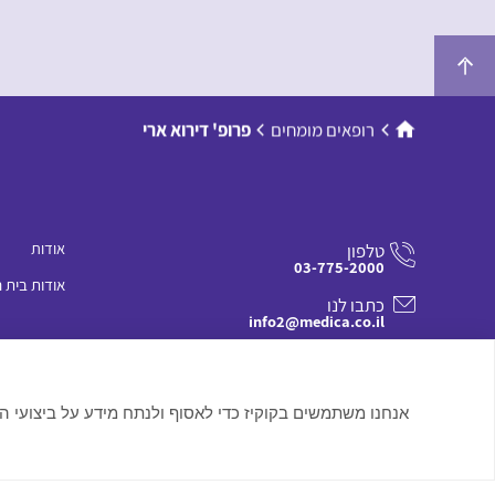
רופאים מומחים
פרופ' דירוא ארי
אודות
טלפון
03-775-2000
אודות בית 
כתבו לנו
info2@medica.co.il
בקרו אותנו
פארק עתידים, בניין מספר 3, תל אביב
אנחנו משתמשים בקוקיז כדי לאסוף ולנתח מידע על ביצועי ה