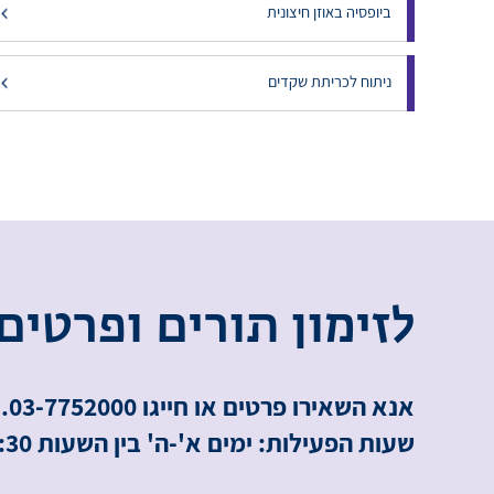
ביופסיה באוזן חיצונית
ניתוח לכריתת שקדים
ל
ז
י
מ
ו
ן
ת
ו
ר
י
ם
ו
פ
ר
ט
י
ם
אנא השאירו פרטים או חייגו 03-7752000.
שעות הפעילות: ימים א'-ה' בין השעות 8:00-16:30.