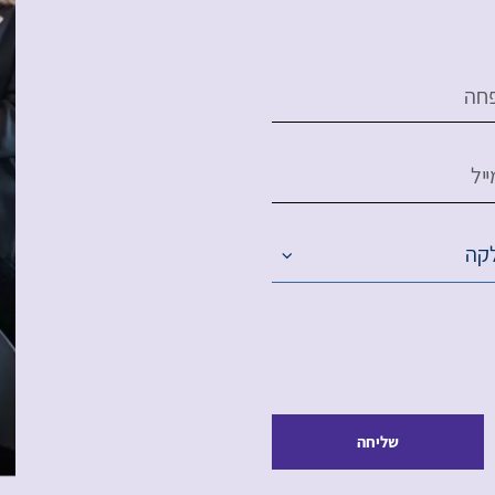
חה
יל
קה
שליחה