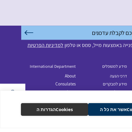
ייה באמצעות מייל, סמס או טלפון
למדיניות הפרטיות
מידע למטופלים
International Department
דרכי הגעה
About
מידע למבקרים
Consulates
בקשה למסמכים רפואיים
outpatients
ניתוחי ילדים
Our patient journey
 כל ה
Cookiesהגדרות ה
להשארת פרטים
נגישות