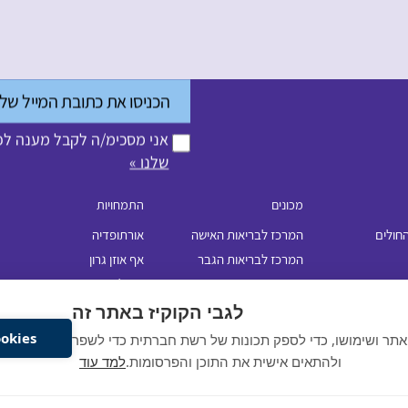
אני מסכימ/ה לקבל מענה לפנ
שלנו »
מכונים
התמחויות
החולים
המרכז לבריאות האישה
אורתופדיה
המרכז לבריאות הגבר
אף אוזן גרון
המכון האנדוסקופי
אורולוגיה
מכון דימות
כירורגיה כללית
לגבי הקוקיז באתר זה
עיניים
Cookiesאשר את
אתר ושימושו, כדי לספק תכונות של רשת חברתית כדי לשפר
פלסטיקה
ולהתאים אישית את התוכן והפרסומות.
למד עוד