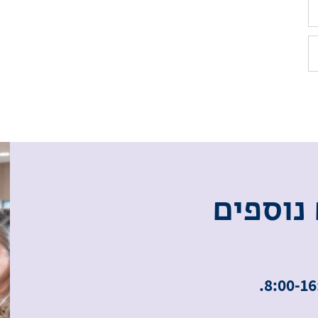
נ
ו
ס
פ
י
ם