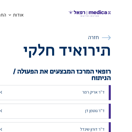
אודות
התמח
חזרה
תירואיד חלקי
רופאי המרכז המבצעים את הפעולה /
הניתוח
ד"ר אריק רמר
ד"ר גוטמן דן
ד"ר דורון שינדל