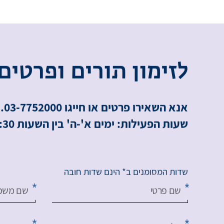
ל
ז
י
מ
ו
ן
ת
ו
ר
י
ם
ו
פ
ר
ט
י
ם
אנא השאירו פרטים או חייגו 03-7752000.
שעות הפעילות: ימים א'-ה' בין השעות 8:00-16:30.
שדות המסומנים ב* הינם שדות חובה
שם פרטי
שם משפ