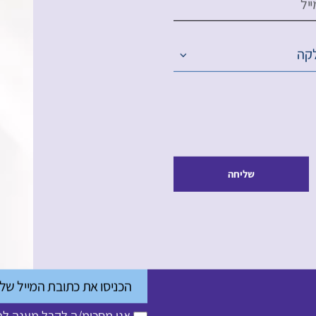
יל
קה
שליחה