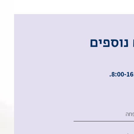
נ
ו
ס
פ
י
ם
חה