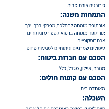
כירורגיה אורתופדית
התמחות משנה:
מידע למטופ
אורתופד מומחה להחלפת מפרקי ברך וירך
מגזין מדיקה
אורתופד מומחה ברפואת ספורט וניתוחים
ארתרוסקופיים
טיפולים שמרניים וניתוחיים לפגיעות סחוס
קריירה
הסכם עם חברות ביטוח:
כניסת רופאי
מנורה, איילון, מגדל, כלל
הסכם עם קופות חולים:
שפה / Language
מאוחדת בית
השכלה:
סיים לימודי רפואה באוניברסיטת תל אביב.