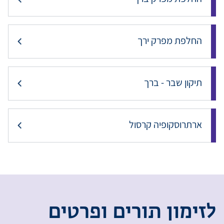
החלפת מפרק ירך
תיקון שבר - ברך
ארתרוסקופיה קרסול
ל
ז
י
מ
ו
ן
ת
ו
ר
י
ם
ו
פ
ר
ט
י
ם