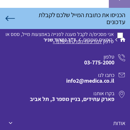
אני מסכימ/ה לקבל מענה לפנייה באמצעות מייל, סמס או
רופאים מומחים
ד"ר נמרוד שניר
טלפון
למדיניות הפרטיות שלנו »
טלפון
03-775-2000
כתבו לנו
info2@medica.co.il
בקרו אותנו
פארק עתידים, בניין מספר 3, תל אביב
אודות