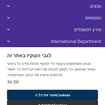
מכונים
התמחויות
מידע למטופלים
International Department
לגבי הקוקיז באתר זה
אנחנו משתמשים בקוקיז כדי לאסוף ולנתח מידע על ביצועי
האתר ושימושו, כדי לספק תכונות של רשת חברתית כדי לשפר
כל הזכויות שמורות לרפאל © 2020
ולהתאים אישית את התוכן והפרסומות.
Website by:
למד עוד
מדיניות הפרטיות
Cookiesאשר את כל ה
תנאי שימוש באתר
Cookiesהגדרות ה