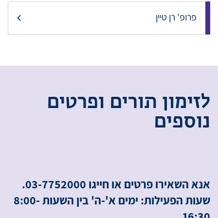
פרופ' רן טיין
ל
ז
י
מ
ו
ן
ת
ו
ר
י
ם
ו
פ
ר
ט
י
ם
נ
ו
ס
פ
י
ם
אנא השאירו פרטים או חייגו 03-7752000.
שעות הפעילות: ימים א'-ה' בין השעות 8:00-
16:30.