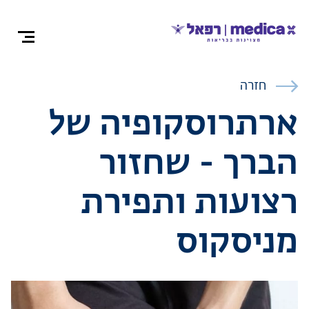
צרו קש
חזרה
ארתרוסקופיה של
הברך - שחזור
אודות
רצועות ותפירת
התמחויות ומ
מניסקוס
ניתוחים
רופאים מומח