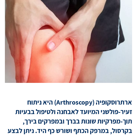
מידע למטופ
מגזין מדיקה
קריירה
כניסת רופאי
ארתרוסקופיה (
Arthroscopy
) היא ניתוח
שפה / Language
זעיר-פולשני המיועד לאבחנה ולטיפול בבעיות
תוך-מפרקיות שונות בברך ובמפרקים בירך,
בקרסול, במרפק הכתף ושורש כף היד. ניתן לבצע