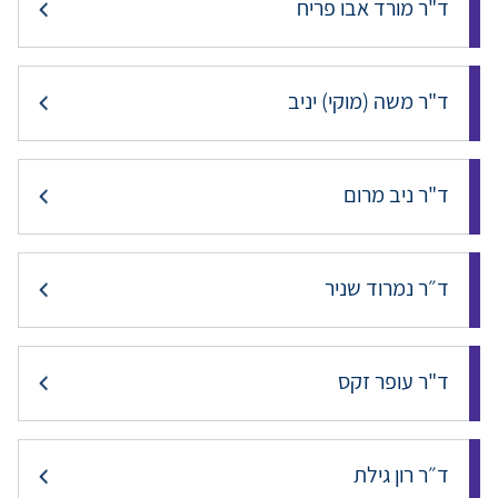
ד"ר מורד אבו פריח
ד"ר משה (מוקי) יניב
ד"ר ניב מרום
ד״ר נמרוד שניר
ד"ר עופר זקס
ד״ר רון גילת