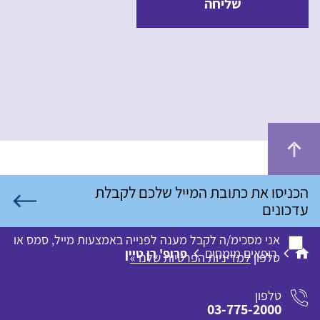
שליחה
אני מסכימ/ה לקבל מענה לפנייה באמצעות מייל, סמס או
רופאים מומחים
פרופ' רן טיין
טלפון
למדיניות הפרטיות שלנו »
טלפון
03-775-2000