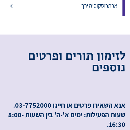
ארתרוסקופיה ירך
ל
ז
י
מ
ו
ן
ת
ו
ר
י
ם
ו
פ
ר
ט
י
ם
נ
ו
ס
פ
י
ם
אנא השאירו פרטים או חייגו 03-7752000.
שעות הפעילות: ימים א'-ה' בין השעות 8:00-
16:30.