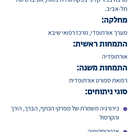
תל-אביב.
מידע למטופ
מחלקה:
מערך אורתופדי, מרכז רפואי שיבא
מגזין מדיקה
התמחות ראשית:
אורתופדיה
קריירה
התמחות משנה:
כניסת רופאי
רפואת ספורט אורתופדית
סוגי ניתוחים:
שפה / Language
כירורגיה משמרת של מפרקי הכתף, הברך, הירך
והקרסול
ארטרוסקופיה