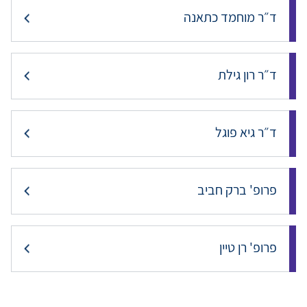
ד״ר מוחמד כתאנה
ד״ר רון גילת
ד״ר גיא פוגל
פרופ' ברק חביב
פרופ' רן טיין