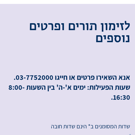
ל
ז
י
מ
ו
ן
ת
ו
ר
י
ם
ו
פ
ר
ט
י
ם
נ
ו
ס
פ
י
ם
אנא השאירו פרטים או חייגו 03-7752000.
שעות הפעילות: ימים א'-ה' בין השעות 8:00-
16:30.
שדות המסומנים ב* הינם שדות חובה