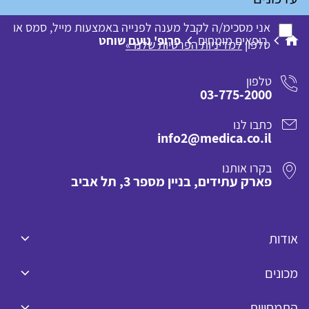
אני מסכימ/ה לקבל מענה לפנייה באמצעות מייל, סמס או
רופאים מומחים
פרופ' נועם שוחט
טלפון
למדיניות הפרטיות שלנו »
טלפון
03-775-2000
כתבו לנו
info2@medica.co.il
בקרו אותנו
פארק עתידים, בניין מספר 3, תל אביב
אודות
מכונים
התמחויות