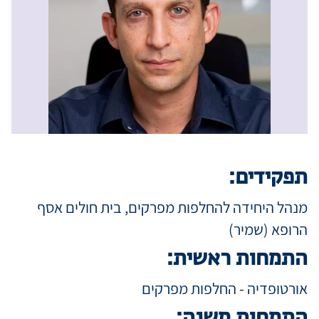
מידע למטופ
מגזין מדיקה
קריירה
תפקידים:
כניסת רופאי
מנהל היחידה להחלפות מפרקים, בית חולים אסף
הרופא (שמיר)
שפה / Language
התמחות ראשית:
אורטופדיה - החלפות מפרקים
התמחות משנה: