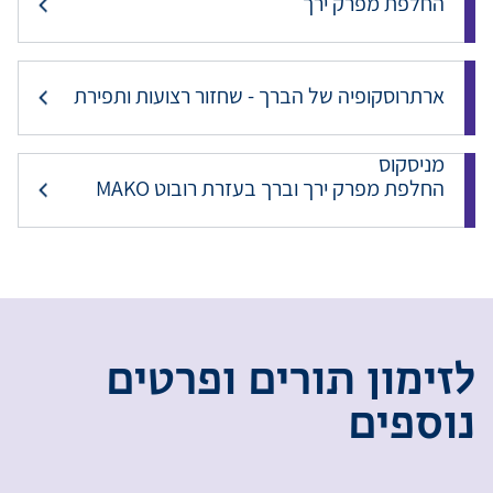
החלפת מפרק ירך
ארתרוסקופיה של הברך - שחזור רצועות ותפירת
מניסקוס
החלפת מפרק ירך וברך בעזרת רובוט MAKO
ל
ז
י
מ
ו
ן
ת
ו
ר
י
ם
ו
פ
ר
ט
י
ם
נ
ו
ס
פ
י
ם