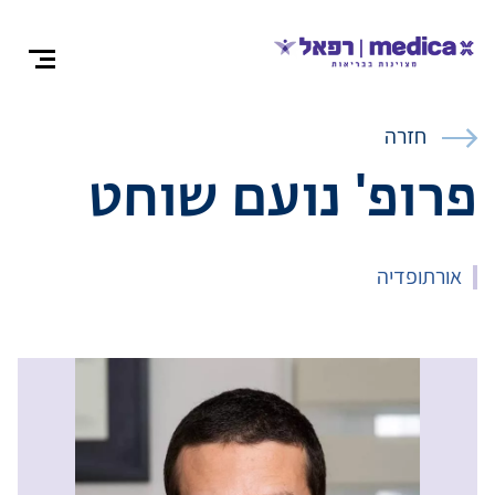
צרו קש
חזרה
פרופ' נועם שוחט
אודות
אורתופדיה
התמחויות ומ
ניתוחים
רופאים מומח