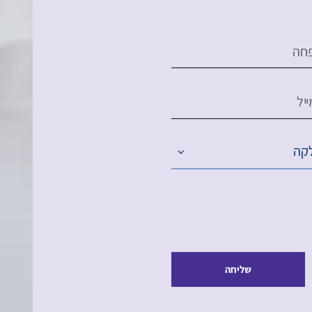
חה
יל
קה
שליחה