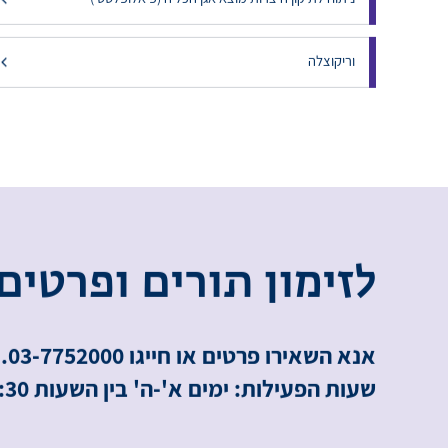
ניתוח לתיקון היצרות מוצא אגן הכליה (פיאלופלסטי)
וריקוצלה
ל
ז
י
מ
ו
ן
ת
ו
ר
י
ם
ו
פ
ר
ט
י
ם
אנא השאירו פרטים או חייגו 03-7752000.
שעות הפעילות: ימים א'-ה' בין השעות 8:00-16:30.