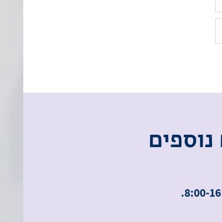
נ
ו
ס
פ
י
ם