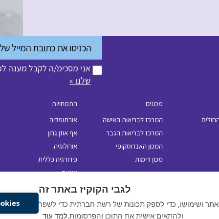
אני מסכימ/ה לקבל מענה לפנ
שלנו »
מכונים
התמחויות
החולים
המרכז לבריאות האישה
אורתופדיה
המרכז לבריאות הגבר
אף אוזן גרון
המכון האנדוסקופי
אורולוגיה
מכון דימות
כירורגיה כללית
לגבי הקוקיז באתר זה
עיניים
Cookiesאשר את
אתר ושימושו, כדי לספק תכונות של רשת חברתית כדי לשפר
פלסטיקה
ולהתאים אישית את התוכן והפרסומות.
למד עוד