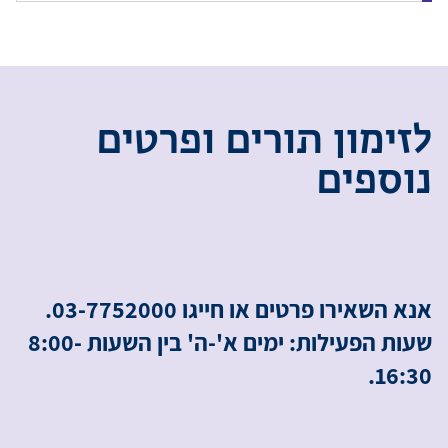
ל
ז
י
מ
ו
ן
ת
ו
ר
י
ם
ו
פ
ר
ט
י
ם
נ
ו
ס
פ
י
ם
אנא השאירו פרטים או חייגו 03-7752000.
שעות הפעילות: ימים א'-ה' בין השעות 8:00-
16:30.