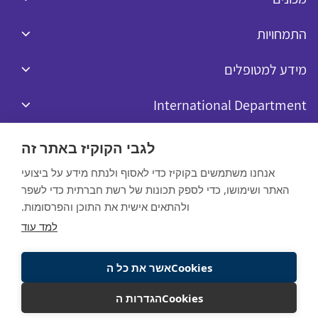
התמחויות
מידע למטופלים
International Department
לגבי הקוקיז באתר זה
אנחנו משתמשים בקוקיז כדי לאסוף ולנתח מידע על ביצועי
האתר ושימושו, כדי לספק תכונות של רשת חברתית כדי לשפר
כל הזכויות שמורות לרפאל © 2020
ולהתאים אישית את התוכן והפרסומות.
Website by:
למד עוד
מדיניות הפרטיות
Cookiesאשר את כל ה
תנאי שימוש באתר
Cookiesהגדרות ה
חייגו עכשיו
להשארת פרטים