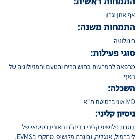
התמחות ראשית:
אף אוזן וגרון
מידע למטופ
התמחות משנה:
רינולוגיה
מגזין מדיקה
סוגי פעילות:
קריירה
מרפאה להפרעות בחוש הריח והטעם והפזיולוגיה של
האף
כניסת רופאי
השכלה:
MD אוניברסיטת ת"א
שפה / Language
ניסיון קליני:
בוגרת פלושיפ קליני בביה"ח האוניברסיטאי של
ליברפול, אנגליה, ובוגרת פלושיפ מחקרי בEVMS,