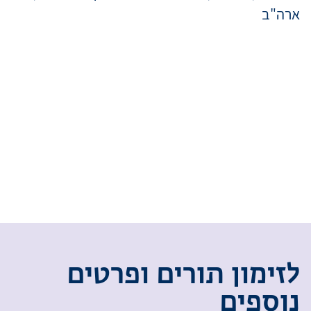
ארה"ב
ל
ז
י
מ
ו
ן
ת
ו
ר
י
ם
ו
פ
ר
ט
י
ם
נ
ו
ס
פ
י
ם