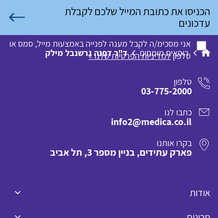
אני מסכימ/ה לקבל מענה לפנייה באמצעות מייל, סמס או
רופאים מומחים
ד"ר דפנה גרשנבל מילק
טלפון
למדיניות הפרטיות שלנו »
טלפון
03-775-2000
כתבו לנו
info2@medica.co.il
בקרו אותנו
פארק עתידים, בניין מספר 3, תל אביב
אודות
מכונים