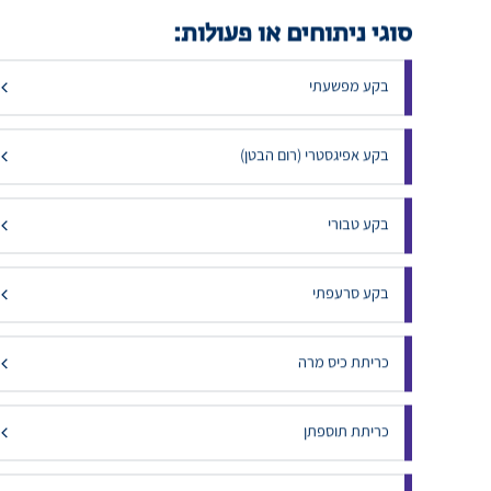
פטנטים ועבודה ב HI-TEC רפואי בתחום כירורגיה
סוגי ניתוחים או פעולות:
בקע מפשעתי
בקע אפיגסטרי (רום הבטן)
בקע טבורי
בקע סרעפתי
כריתת כיס מרה
כריתת תוספתן