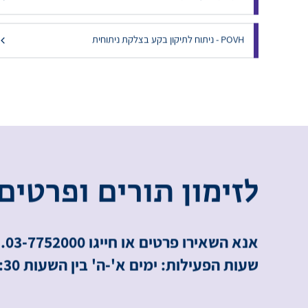
פתיחת פצע - ניתוח סרומה
POVH - ניתוח לתיקון בקע בצלקת ניתוחית
ל
ז
י
מ
ו
ן
ת
ו
ר
י
ם
ו
פ
ר
ט
י
ם
אנא השאירו פרטים או חייגו 03-7752000.
שעות הפעילות: ימים א'-ה' בין השעות 8:00-16:30.