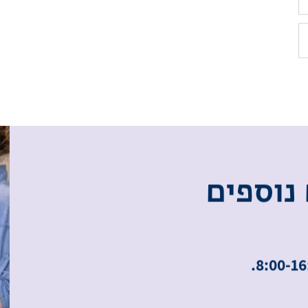
נ
ו
ס
פ
י
ם