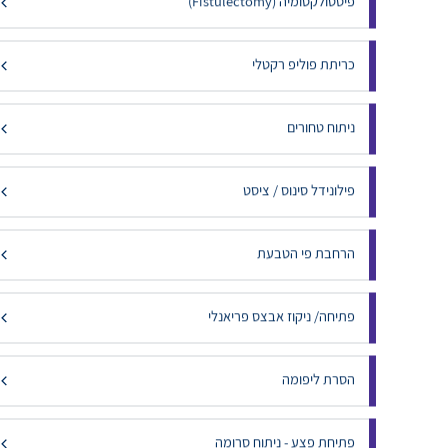
פיסטולקטומיה (Fistulectomy)
כריתת פוליפ רקטלי
ניתוח טחורים
פילונידל סינוס / ציסט
הרחבת פי הטבעת
פתיחה/ ניקוז אבצס פריאנלי
הסרת ליפומה