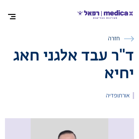
צרו קש
חזרה
ד"ר עבד אלגני חאג
יחיא
אודות
התמחויות ומ
אורתופדיה
ניתוחים
רופאים מומח