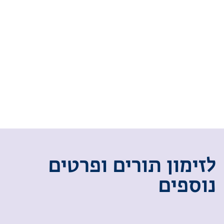
ל
ז
י
מ
ו
ן
ת
ו
ר
י
ם
ו
פ
ר
ט
י
ם
נ
ו
ס
פ
י
ם