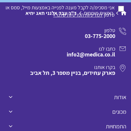
אני מסכימ/ה לקבל מענה לפנייה באמצעות מייל, סמס או
רופאים מומחים
ד"ר עבד אלגני חאג יחיא
טלפון
למדיניות הפרטיות שלנו »
טלפון
03-775-2000
כתבו לנו
info2@medica.co.il
בקרו אותנו
פארק עתידים, בניין מספר 3, תל אביב
אודות
מכונים
התמחויות