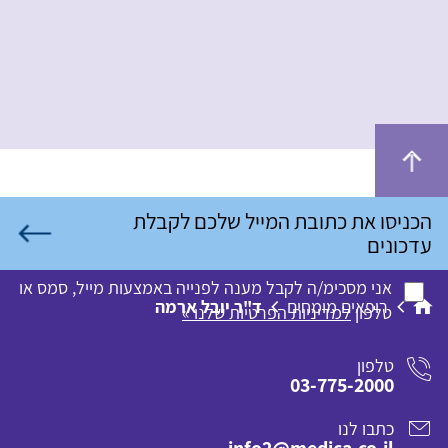
אני מסכימ/ה לקבל מענה לפנייה באמצעות מייל, סמס או
רופאים מומחים
ד"ר יובל ארמה
טלפון
למדיניות הפרטיות שלנו »
טלפון
03-775-2000
כתבו לנו