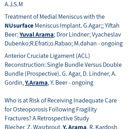
A.J.S.M
Treatment of Medial Meniscus with the
NUsurface
Meniscus Implant. G.Agar;; Yiftah
Beer;
Yuval Arama
; Dror Lindner; Vyacheslav
Dubenko;R.Efrati;o.Rabao; M.dahan - ongoing
Anterior Cruciate Ligament (ACL)
Reconstruction: Single Bundle Versus Double
Bundle (Prospective). G. Agar, D. Lindner, A.
Gordin,
Y.Arama
, Y. Beer - ongoing
Who is at Risk of Receiving Inadequate Care
for Osteoporosis Following Fragility
Fractures? A Retrospective Study
Blecher, Z. Wasrbrout,
Y. Arama
, R. Kardosh,