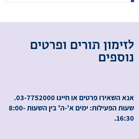
ל
ז
י
מ
ו
ן
ת
ו
ר
י
ם
ו
פ
ר
ט
י
ם
נ
ו
ס
פ
י
ם
אנא השאירו פרטים או חייגו 03-7752000.
שעות הפעילות: ימים א'-ה' בין השעות 8:00-
16:30.