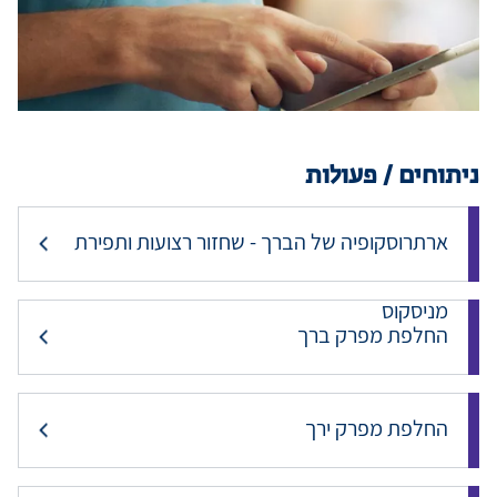
מידע למטופ
מגזין מדיקה
ניתוחים / פעולות
קריירה
ארתרוסקופיה של הברך - שחזור רצועות ותפירת
כניסת רופאי
מניסקוס
החלפת מפרק ברך
שפה / Language
החלפת מפרק ירך