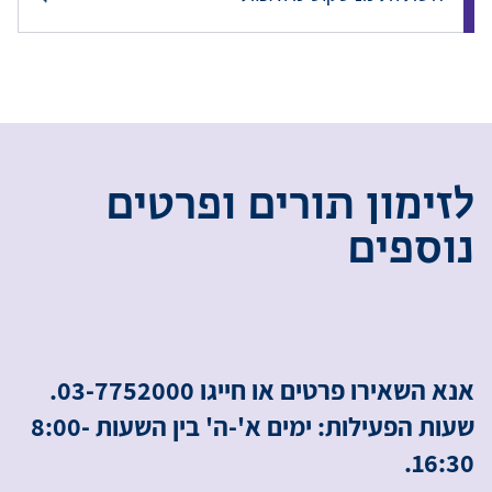
ל
ז
י
מ
ו
ן
ת
ו
ר
י
ם
ו
פ
ר
ט
י
ם
נ
ו
ס
פ
י
ם
אנא השאירו פרטים או חייגו 03-7752000.
שעות הפעילות: ימים א'-ה' בין השעות 8:00-
16:30.