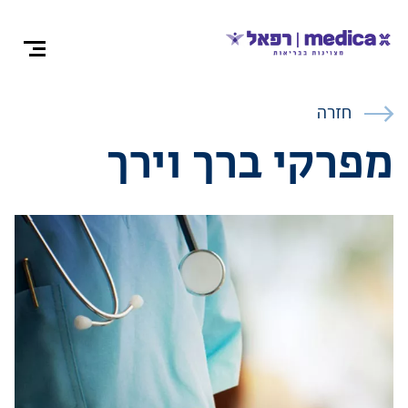
צרו קש
חזרה
מפרקי ברך וירך
אודות
התמחויות ומ
ניתוחים
רופאים מומח