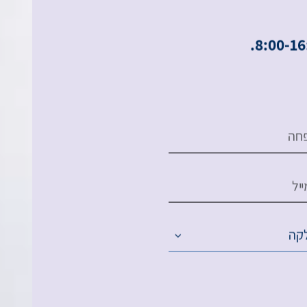
נ
ו
ס
פ
י
ם
חה
יל
קה