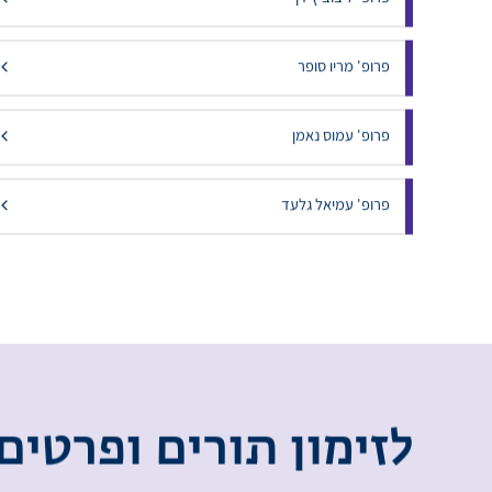
פרופ' דמיטרי יניקייב
פרופ' ליבוביץ דן
פרופ' מריו סופר
פרופ' עמוס נאמן
פרופ' עמיאל גלעד