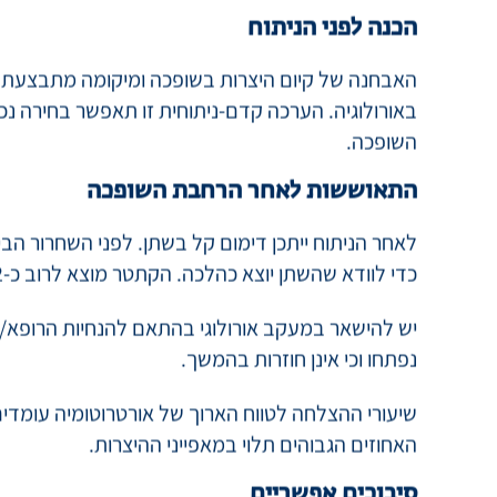
הניתוח יכול להתבצע תחת הרדמה מלאה או ספינלית
השדרה ללא שינוי בהכרה). הוא אורך בין 30-60 דקות.
הכנה לפני הניתוח
האבחנה של קיום היצרות בשופכה ומיקומה מתבצעת ע
באורולוגיה. הערכה קדם-ניתוחית זו תאפשר בחירה נ
השופכה.
התאוששות לאחר הרחבת השופכה
לאחר הניתוח ייתכן דימום קל בשתן. לפני השחרור ה
כדי לוודא שהשתן יוצא כהלכה. הקתטר מוצא לרוב כ-72 שעות לאחר הניתוח.
יש להישאר במעקב אורולוגי בהתאם להנחיות הרופא/ה 
נפתחו וכי אינן חוזרות בהמשך.