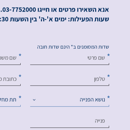
ל
ז
י
מ
ו
ן
ת
ו
ר
י
ם
ו
פ
ר
ט
י
ם
אנא השאירו פרטים או חייגו 03-7752000.
שעות הפעילות: ימים א'-ה' בין השעות 8:00-16:30.
שדות המסומנים ב* הינם שדות חובה
שם פרטי
שם משפ
טלפון
כתובת מי
נושא הפנייה
תת מחל