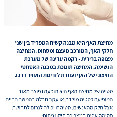
מידע למטופ
מגזין מדיקה
מחיצת האף היא מבנה קשיח המפריד בין שני
חלקי האף, המורכב מעצם ומסחוס. המחיצה
קריירה
מצופה ברירית - רקמה עדינה של מערכת
הנשימה. המחיצה תומכת במבנה האסתטי
כניסת רופאי
החיצוני של האף ועוזרת לזרימת האוויר דרכו.
שפה / Language
סטייה של מחיצת האף היא תופעה נפוצה מאוד
המופיעה כסטיה מולדת או עקב חבלה בהמשך החיים.
אצל חלק מהאנשים, סטיה זו יכולה לגרום לתחושת
חסימה אפית המצריכה תיקון ניתוחי.