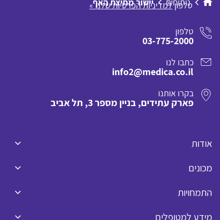
ניתוחים
יישור מחיצת האף
טלפון
למדיניות הפרטיות שלנו »
טלפון
03-775-2000
כתבו לנו
info2@medica.co.il
בקרו אותנו
פארק עתידים, בניין מספר 3, תל אביב
אודות
מכונים
התמחויות
מידע למטופלים