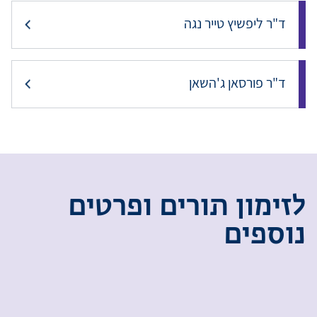
ד"ר ליפשיץ טייר נגה
ד"ר פורסאן ג'השאן
ל
ז
י
מ
ו
ן
ת
ו
ר
י
ם
ו
פ
ר
ט
י
ם
נ
ו
ס
פ
י
ם