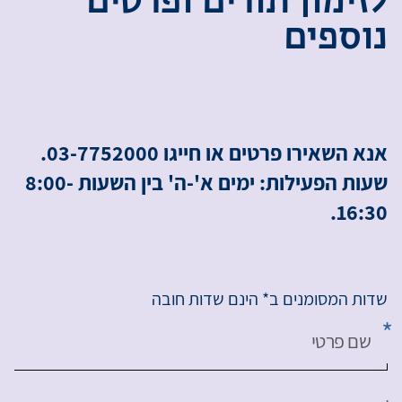
ל
ז
י
מ
ו
ן
ת
ו
ר
י
ם
ו
פ
ר
ט
י
ם
נ
ו
ס
פ
י
ם
אנא השאירו פרטים או חייגו 03-7752000.
שעות הפעילות: ימים א'-ה' בין השעות 8:00-
16:30.
שדות המסומנים ב* הינם שדות חובה
שם פרטי