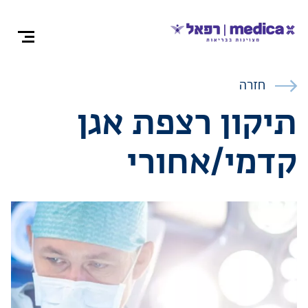
צרו קש
חזרה
תיקון רצפת אגן
קדמי/אחורי
אודות
התמחויות ומ
ניתוחים
רופאים מומח