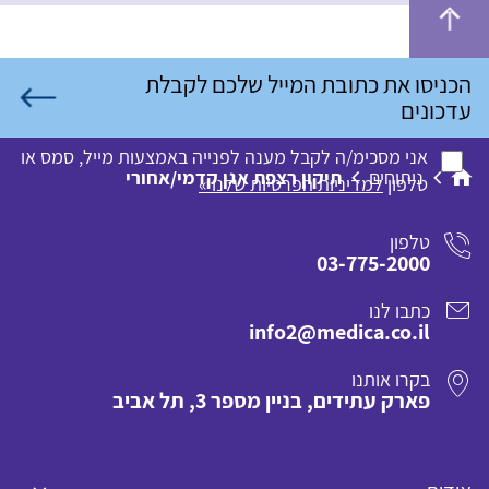
אני מסכימ/ה לקבל מענה לפנייה באמצעות מייל, סמס או
ניתוחים
תיקון רצפת אגן קדמי/אחורי
טלפון
למדיניות הפרטיות שלנו »
טלפון
03-775-2000
כתבו לנו
info2@medica.co.il
בקרו אותנו
פארק עתידים, בניין מספר 3, תל אביב