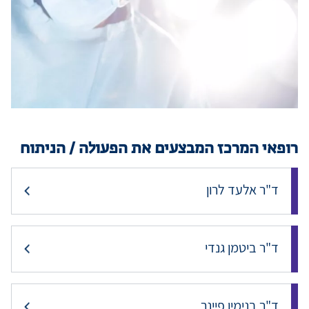
מידע למטופ
מגזין מדיקה
קריירה
רופאי המרכז המבצעים את הפעולה / הניתוח
כניסת רופאי
ד"ר אלעד לרון
שפה / Language
ד"ר ביטמן גנדי
ד"ר בנימין פיינר