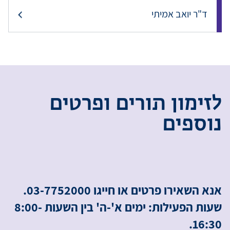
ד"ר יואב אמיתי
ל
ז
י
מ
ו
ן
ת
ו
ר
י
ם
ו
פ
ר
ט
י
ם
נ
ו
ס
פ
י
ם
אנא השאירו פרטים או חייגו 03-7752000.
שעות הפעילות: ימים א'-ה' בין השעות 8:00-
16:30.