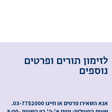
ל
ז
י
מ
ו
ן
ת
ו
ר
י
ם
ו
פ
ר
ט
י
ם
נ
ו
ס
פ
י
ם
אנא השאירו פרטים או חייגו 03-7752000.
שעות הפעילות: ימים א'-ה' בין השעות 8:00-