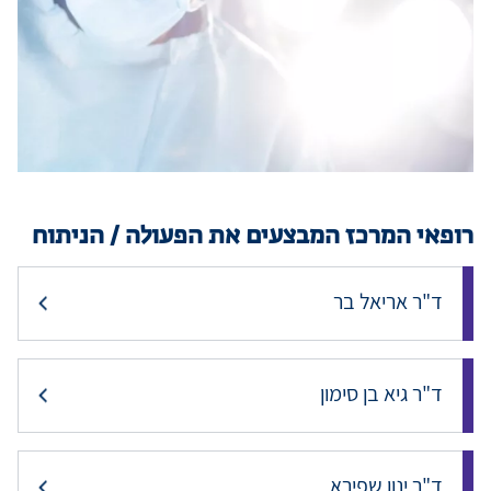
מידע למטופ
מגזין מדיקה
קריירה
רופאי המרכז המבצעים את הפעולה / הניתוח
כניסת רופאי
ד"ר אריאל בר
שפה / Language
ד"ר גיא בן סימון
ד"ר ינון שפירא