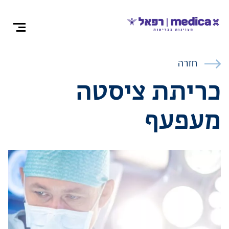
צרו קש
חזרה
כריתת ציסטה
מעפעף
אודות
התמחויות ומ
ניתוחים
רופאים מומח