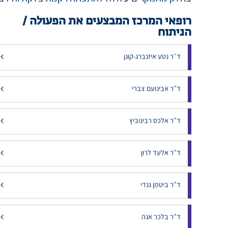
סיבוכים אפשריים
כמו בכל התערבות ניתוחית, עלולים להתרחש סיבוכים
גרידה כוללים דימום נרתיקי מוגבר או זיהום. קיר הרחם
בחלק מהמקרים עלולה להתפתח רקמת צלקת והידבקו
רופאי המרכז המבצעים את הפעולה /
הניתוח
ד״ר נטע איזנברג-קוגן
ד"ר אבינועם צברי
ד"ר אלכס רבינוביץ
ד"ר אלעד לרון