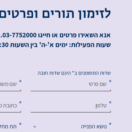
ל
ז
י
מ
ו
ן
ת
ו
ר
י
ם
ו
פ
ר
ט
י
ם
אנא השאירו פרטים או חייגו 03-7752000.
שעות הפעילות: ימים א'-ה' בין השעות 8:00-16:30.
שדות המסומנים ב* הינם שדות חובה
שם פרטי
שם משפ
טלפון
כתובת מי