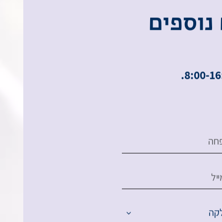
נ
ו
ס
פ
י
ם
חה
יל