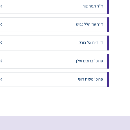
ד"ר תמר צור
ד״ר עוז הלל גביש
ד''ר יחיאל בורק
פרופ' ברוכים אילן
פרופ' משיח רועי