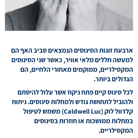
מידע למטופ
מגזין מדיקה
ארבעת זוגות הסינוסים הנמצאים סביב האף הם
למעשה חללים מלאי אוויר, כאשר שני הסינוסים
קריירה
המקסילריים, ממוקמים מאחורי הלחיים, הם
הגדולים ביותר.
כניסת רופאי
לכל סינוס קיים פתח ניקוז אשר עלול להיסתם
ולהוביל לתחושת גודש ולמחלות סינוסים. ניתוח
שפה / Language
קלדוול לוק (Caldwell Luc) משמש לטיפול
במחלות ממושכות או חוזרות בסינוסים
המקסילריים.