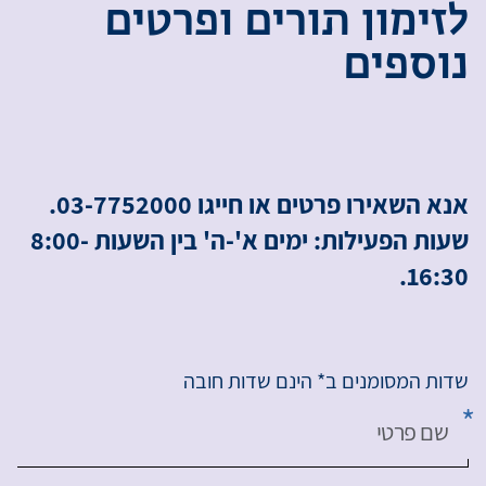
ל
ז
י
מ
ו
ן
ת
ו
ר
י
ם
ו
פ
ר
ט
י
ם
נ
ו
ס
פ
י
ם
אנא השאירו פרטים או חייגו 03-7752000.
שעות הפעילות: ימים א'-ה' בין השעות 8:00-
16:30.
שדות המסומנים ב* הינם שדות חובה
שם פרטי