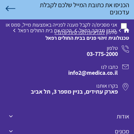
אני מסכימ/ה לקבל מענה לפנייה באמצעות מייל, סמס או
מגזין מדיקה רפאל
הכירו את בית החולים רפאל
טלפון
למדיניות הפרטיות שלנו »
טכנולוגית זיהוי פנים בבית החולים רפאל
טלפון
03-775-2000
כתבו לנו
info2@medica.co.il
בקרו אותנו
פארק עתידים, בניין מספר 3, תל אביב
אודות
מכונים