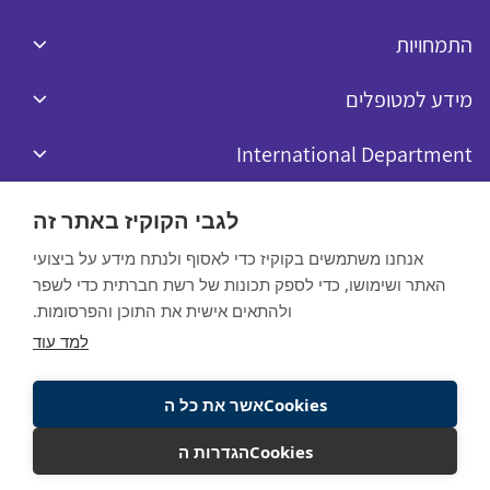
התמחויות
מידע למטופלים
International Department
לגבי הקוקיז באתר זה
אנחנו משתמשים בקוקיז כדי לאסוף ולנתח מידע על ביצועי
האתר ושימושו, כדי לספק תכונות של רשת חברתית כדי לשפר
כל הזכויות שמורות לרפאל © 2020
ולהתאים אישית את התוכן והפרסומות.
Website by:
למד עוד
מדיניות הפרטיות
Cookiesאשר את כל ה
תנאי שימוש באתר
Cookiesהגדרות ה
חייגו עכשיו
להשארת פרטים