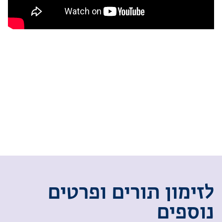
ל
ז
י
מ
ו
ן
ת
ו
ר
י
ם
ו
פ
ר
ט
י
ם
נ
ו
ס
פ
י
ם