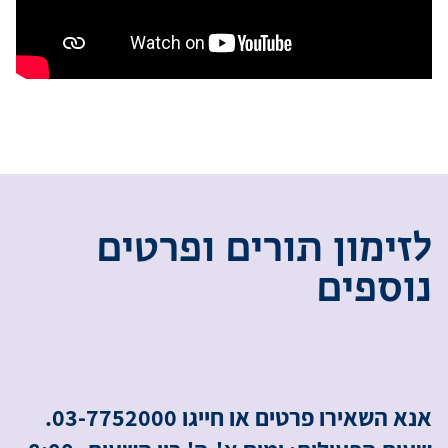
ל
ז
י
מ
ו
ן
ת
ו
ר
י
ם
ו
פ
ר
ט
י
ם
נ
ו
ס
פ
י
ם
אנא השאירו פרטים או חייגו 03-7752000.