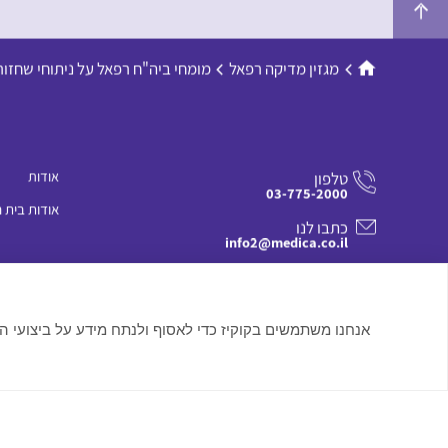
מגזין מדיקה רפאל
מומחי ביה"ח רפאל על ניתוחי שחזו
אודות
טלפון
03-775-2000
אודות בית 
כתבו לנו
info2@medica.co.il
בקרו אותנו
פארק עתידים, בניין מספר 3, תל אביב
אנחנו משתמשים בקוקיז כדי לאסוף ולנתח מידע על ביצועי ה