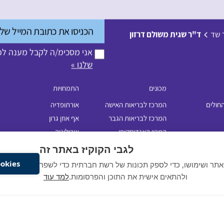
ר שד
ד"ר שגית משולם דרזון
אני מסכימ/ה לקבל מענה לפנ
שלנו »
מכונים
התמחויות
החולים
המרכז לבריאות האישה
אורתופדיה
המרכז לבריאות הגבר
אף אוזן גרון
המכון האנדוסקופי
אורולוגיה
לגבי הקוקיז באתר זה
מכון דימות
כירורגיה כללית
עיניים
Cookiesאשר את
אתר ושימושו, כדי לספק תכונות של רשת חברתית כדי לשפר
פלסטיקה
ולהתאים אישית את התוכן והפרסומות.
למד עוד
כל הזכויות שמורות לרפאל © 2020
Website by: