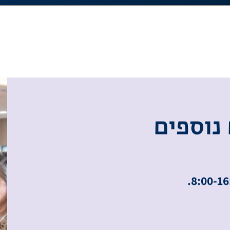
נ
ו
ס
פ
י
ם