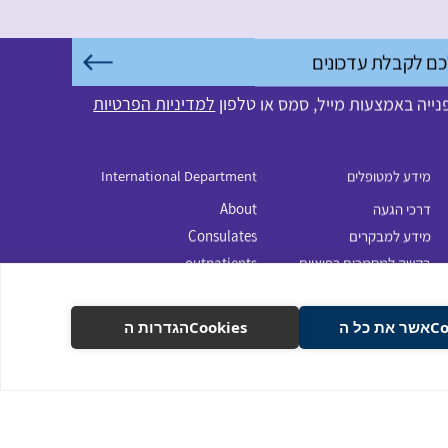
ייה באמצעות מייל, סמס או טלפון
למדיניות הפרטיות
מידע למטופלים
International Department
דרכי הגעה
About
מידע למבקרים
Consulates
בקשה למסמכים רפואיים
outpatients
ניתוחי ילדים
Our patient journey
 כל ה
Cookiesהגדרות ה
נגישות
להשארת פרטים
מדיניות הפרטיות
תנאי שימוש באתר