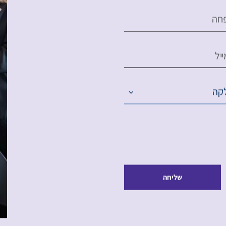
חה
יל
קה
שליחה