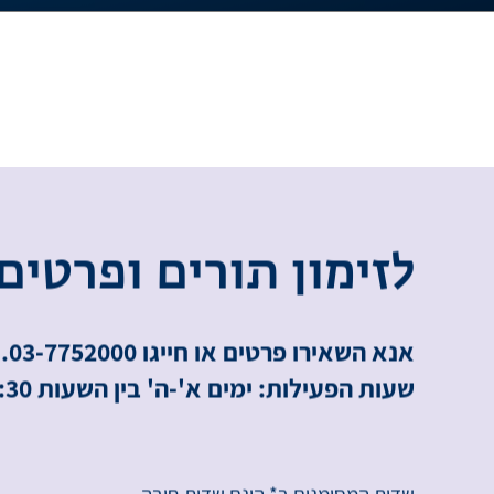
ל
ז
י
מ
ו
ן
ת
ו
ר
י
ם
ו
פ
ר
ט
י
ם
אנא השאירו פרטים או חייגו 03-7752000.
שעות הפעילות: ימים א'-ה' בין השעות 8:00-16:30.