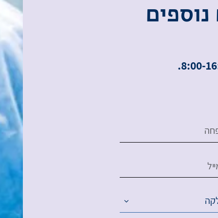
נ
ו
ס
פ
י
ם
חה
יל
קה