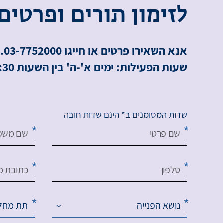
ל
ז
י
מ
ו
ן
ת
ו
ר
י
ם
ו
פ
ר
ט
י
ם
אנא השאירו פרטים או חייגו 03-7752000.
שעות הפעילות: ימים א'-ה' בין השעות 8:00-16:30.
שדות המסומנים ב* הינם שדות חובה
שם פרטי
שם משפ
טלפון
כתובת מי
נושא הפנייה
תת מחל