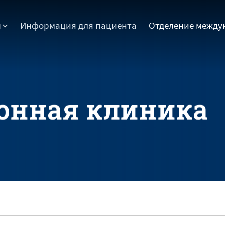
ы
Информация для пациента
Отделение между
о
н
н
а
я
к
л
и
н
и
к
а