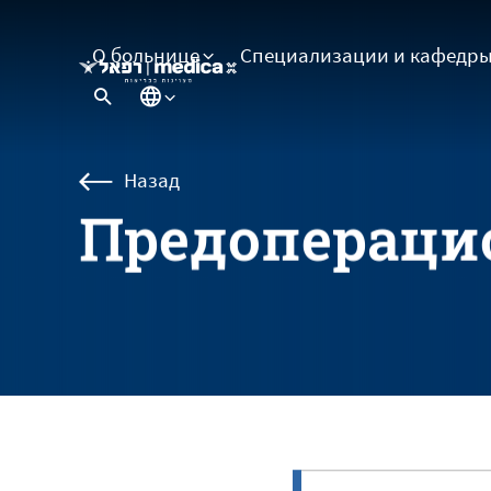
О больнице
Cпециализации и кафедр
Назад
П
р
е
д
о
п
е
р
а
ц
и