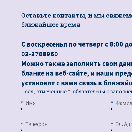
О
с
т
а
в
ь
т
е
к
о
н
т
а
к
т
ы
,
и
м
ы
с
в
я
ж
е
м
б
л
и
ж
а
й
ш
е
е
в
р
е
м
я
C воскресенья по четверг с 8:00 д
03-3768960
Можно также заполнить свои дан
бланке на веб-сайте, и наши пре
установят с вами связь в ближай
Поля, отмеченные ‏*‎, обязательны к запо
Имя
Фамил
Телефон
Эл. Ад