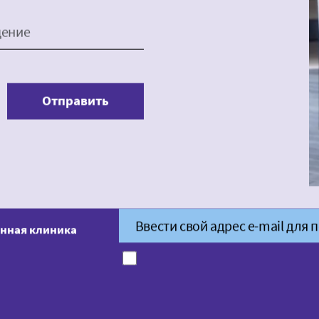
ение
Отправить
нная клиника