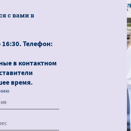
с
я
с
в
а
м
и
в
о 16:30. Телефон:
ные в контактном
дставители
шее время.
лнению
ия
рес